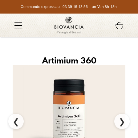
Commande express au :
03.39.15.13.56
. Lun-Ven 8h-18h.
Artimium 360
❮
❯