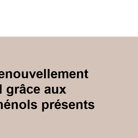
renouvellement
N grâce aux
hénols présents