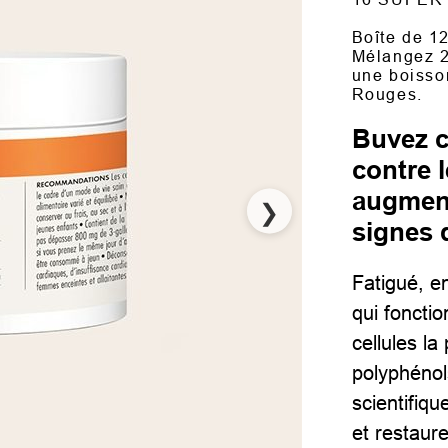
Boîte de 1
Mélangez 2
une boisson
Rouges.
Buvez c
contre 
augment
❯
signes 
Fatigué, e
qui fonctio
cellules l
polyphénol
scientifiqu
et restaurer