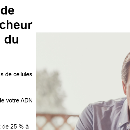
 de
ncheur
s du
s de cellules
de votre ADN
it de 25 % à