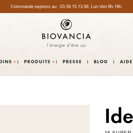
Commande express au :
03.39.15.13.56
. Lun-Ven 8h-18h.
OINS
PRODUITS
PRESSE
BLOG
AIDE
Ide
16 SUPER