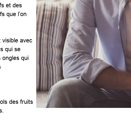
fs et des
fs que l’on
 visible avec
es qui se
s ongles qui
s
ls des fruits
s.