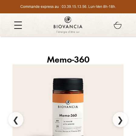
Commande express au :
03.39.15.13.56
. Lun-Ven 8h-18h.
Memo-360
❮
❯