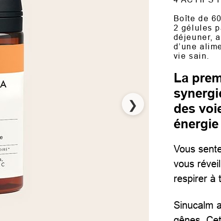
Boîte de 60
2 gélules p
déjeuner, 
d’une alime
vie sain.
La prem
synergi
❯
des voi
énergie
Vous sente
vous réveil
respirer à 
Sinucalm a
gênes. Cet