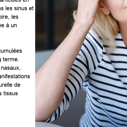
s les sinus et
ire, les
ée à un
 cumulées
ng terme.
 nasaux,
nifestations
urelle de
s tissus