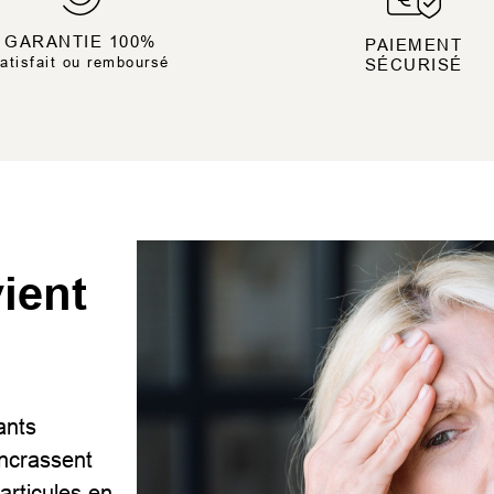
GARANTIE 100%
PAIEMENT
atisfait ou remboursé
SÉCURISÉ
ient
ants
encrassent
particules en