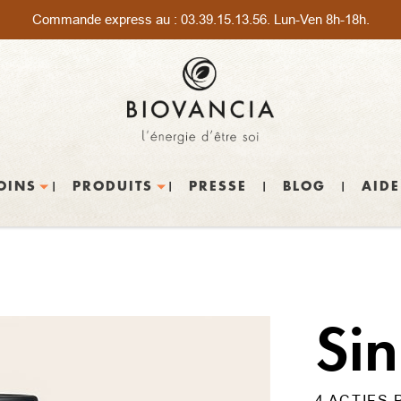
Commande express au :
03.39.15.13.56
. Lun-Ven 8h-18h.
OINS
PRODUITS
PRESSE
BLOG
AIDE
Si
4 ACTIFS