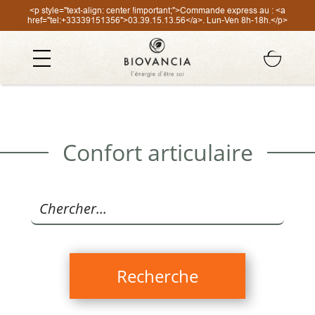
<p style="text-align: center !important;">Commande express au : <a
href="tel:+33339151356">03.39.15.13.56</a>. Lun-Ven 8h-18h.</p>
Confort articulaire