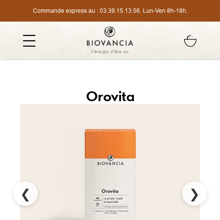
Commande express au :
03.39.15.13.56
. Lun-Ven 8h-18h.
Orovita
❮
❯