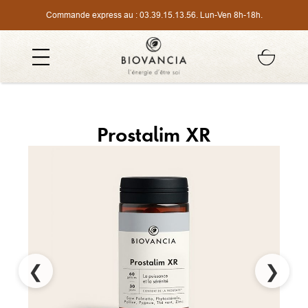
Commande express au :
03.39.15.13.56
. Lun-Ven 8h-18h.
Prostalim XR
❮
❯