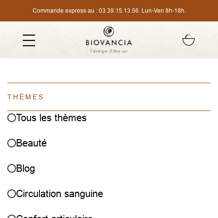
Commande express au :
03.39.15.13.56
. Lun-Ven 8h-18h.
THÈMES
Tous les thèmes
Beauté
Blog
Circulation sanguine