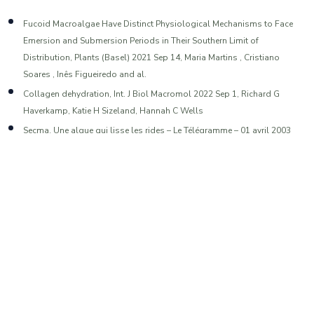
Fucoid Macroalgae Have Distinct Physiological Mechanisms to Face
Emersion and Submersion Periods in Their Southern Limit of
Distribution, Plants (Basel) 2021 Sep 14, Maria Martins , Cristiano
Soares , Inês Figueiredo and al.
Collagen dehydration, Int. J Biol Macromol 2022 Sep 1, Richard G
Haverkamp, Katie H Sizeland, Hannah C Wells
Secma. Une algue qui lisse les rides – Le Télégramme – 01 avril 2003
L'article vous plaît ? Partagez le !
Facebook