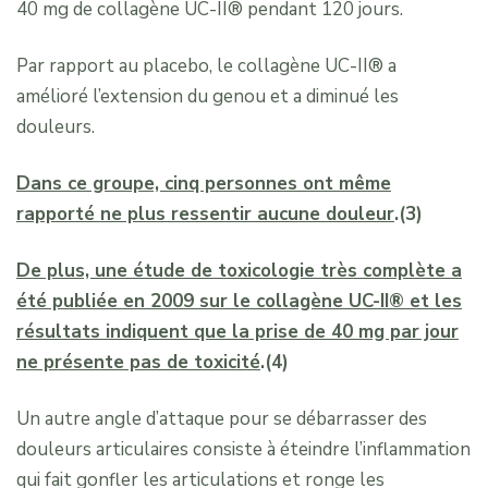
40 mg de collagène UC-II® pendant 120 jours.
Par rapport au placebo, le collagène UC-II® a
amélioré l’extension du genou et a diminué les
douleurs.
Dans ce groupe, cinq personnes ont même
rapporté ne plus ressentir aucune douleur
.(3)
De plus, une étude de toxicologie très complète a
été publiée en 2009 sur le collagène UC-II® et les
résultats indiquent que la prise de 40 mg par jour
ne présente pas de toxicité
.(4)
Un autre angle d’attaque pour se débarrasser des
douleurs articulaires consiste à éteindre l’inflammation
qui fait gonfler les articulations et ronge les